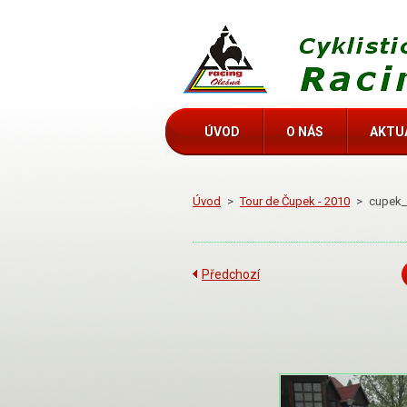
ÚVOD
O NÁS
AKTU
Úvod
>
Tour de Čupek - 2010
>
cupek_
Předchozí