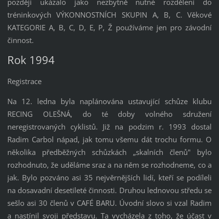
později ukázalo jako nezbytně nutné rozdělení do
tréninkových VÝKONNOSTNÍCH SKUPIN A, B, C. Věkové
KATEGORIE A, B, C, D, E, P, Ž používáme jen pro závodní
činnost.
Rok 1994
Registrace
Na 12. ledna byla naplánována ustavující schůze klubu
RECING OLEŠNÁ, do té doby volného sdružení
neregistrovaných cyklistů. Již na podzim r. 1993 dostal
Radim Carbol nápad, jak tomu všemu dát trochu formu. O
několika předběžných schůzkách „skalních členů" bylo
rozhodnuto, že uděláme sraz a na něm se rozhodneme, co a
jak. Bylo pozváno asi 35 nejvěrnějších lidí, kteří se podíleli
na dosavadní desetileté činnosti. Druhou lednovou středu se
sešlo asi 30 členů v CAFÉ BARU. Úvodní slovo si vzal Radim
a nastínil svoji představu. Ta vycházela z toho, že účast v