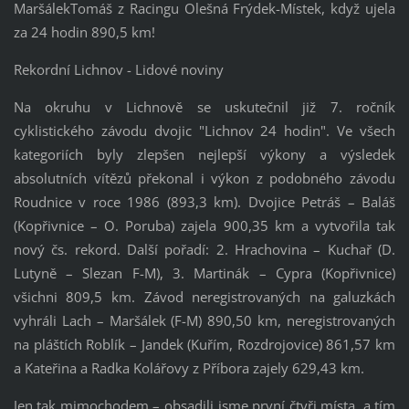
MaršálekTomáš z Racingu Olešná Frýdek-Místek, když ujela
za 24 hodin 890,5 km!
Rekordní Lichnov - Lidové noviny
Na okruhu v Lichnově se uskutečnil již 7. ročník
cyklistického závodu dvojic "Lichnov 24 hodin". Ve všech
kategoriích byly zlepšen nejlepší výkony a výsledek
absolutních vítězů překonal i výkon z podobného závodu
Roudnice v roce 1986 (893,3 km). Dvojice Petráš – Baláš
(Kopřivnice – O. Poruba) zajela 900,35 km a vytvořila tak
nový čs. rekord. Další pořadí: 2. Hrachovina – Kuchař (D.
Lutyně – Slezan F-M), 3. Martinák – Cypra (Kopřivnice)
všichni 809,5 km. Závod neregistrovaných na galuzkách
vyhráli Lach – Maršálek (F-M) 890,50 km, neregistrovaných
na pláštích Roblík – Jandek (Kuřím, Rozdrojovice) 861,57 km
a Kateřina a Radka Kolářovy z Příbora zajely 629,43 km.
Jen tak mimochodem – obsadili jsme první čtyři místa, a tím