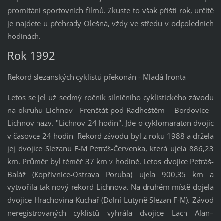
promítání sportovních filmů. Zkuste to však příští rok, určitě
je najdete u přehrady Olešná, vždy ve středu v odpoledních
hodinách.
Rok 1992
Rekord slezanských cyklistů překonán - Mladá fronta
Letos se jel už sedmý ročník silničního cyklistického závodu
na okruhu Lichnov - Frenštát pod Radhoštěm – Bordovice -
Lichnov nazv. "Lichnov 24 hodin". Jde o cyklomaraton dvojic
v časovce 24 hodin. Rekord závodu byl z roku 1988 a držela
jej dvojice Slezanu F-M Petráš-Červenka, která ujela 886,23
km. Průměr byl téměř 37 km v hodině. Letos dvojice Petráš-
Baláž (Kopřivnice-Ostrava Poruba) ujela 900,35 km a
vytvořila tak nový rekord Lichnova. Na druhém místě dojela
dvojice Hrachovina-Kuchař (Dolní Lutyně-Slezan F-M). Závod
neregistrovaných cyklistů vyhrála dvojice Lach Alan–