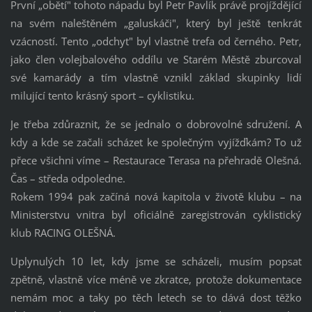
První „obětí" tohoto nápadu byl Petr Pavlík právě projíždějící
na svém naleštěném „galuskáči", který byl ještě tenkrát
vzácností. Tento „odchyt" byl vlastně trefa od černého. Petr,
jako člen volejbalového oddílu ve Starém Městě zburcoval
své kamarády a tím vlastně vznikl základ skupinky lidí
milující tento krásný sport – cyklistiku.
Je třeba zdůraznit, že se jednalo o dobrovolné sdružení. A
kdy a kde se začali scházet ke společným vyjížďkám? To už
přece všichni víme – Restaurace Terasa na přehradě Olešná.
Čas – středa odpoledne.
Rokem 1994 pak začíná nová kapitola v životě klubu – na
Ministerstvu vnitra byl oficiálně zaregistrován cyklistický
klub RACING OLEŠNÁ.
Uplynulých 10 let, kdy jsme se scházeli, musím popsat
zpětně, vlastně více méně ve zkratce, protože dokumentace
nemám moc a taky po těch letech se to dává dost těžko