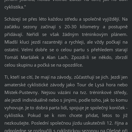
cyklistika."
Scházejí se přes léto každou středu a společně vyjíždějí. Na
začátku sezony začínají s 20-30 kilometry a postupně
přidávají. Neřídí se však žádným tréninkovým plánem.
Mladší kluci jezdí razantněji a rychleji, ale vždy počkají na
ostatní. Velmi dobře se o celou partu s přehledem starají
Tomáš Maršálek a Alan Lach. Zpozdí-li se někdo, zbrzdí
celou skupinu a počká se na opozdilce.
Ti, kteří se cítí, že mají na závody, zůčastňují se jich. Jezdí jen
amaterské cyklistické závody jako Tour de Lysá hora nebo
Místek-Pustevny. Nejsou vázáni na tvz. tréninkové středy,
ale jezdí individuálně nebo s jinými, podle toho, jak to komu
vyhovuje. Je to dobrá parta lidí, spojuje je společný koníček -
cyklistika. Pokud se k nim chcete přidat, letos to již
nezkoušejte. Poslední společnou jízdu uskutečnili 12. října a
odpoledne se rozloučili s cyklistickou sezonou na Olešné při