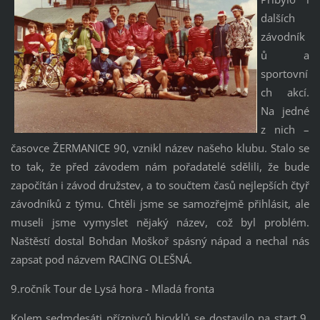
dalších
závodník
ů a
sportovní
ch akcí.
Na jedné
z nich –
časovce ŽERMANICE 90, vznikl název našeho klubu. Stalo se
to tak, že před závodem nám pořadatelé sdělili, že bude
započítán i závod družstev, a to součtem časů nejlepších čtyř
závodníků z týmu. Chtěli jsme se samozřejmě přihlásit, ale
museli jsme vymyslet nějaký název, což byl problém.
Naštěstí dostal Bohdan Moškoř spásný nápad a nechal nás
zapsat pod názvem RACING OLEŠNÁ.
9.ročník Tour de Lysá hora - Mladá fronta
Kolem sedmdesáti příznivců bicyklů se dostavilo na start 9.