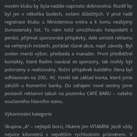
novém klubu by byla nadále naprosto dobrovolná. Rozdíl by
byl jen v několika bodech, ovšem důležitých. V prvé řadě
registrace klubu u Ministerstva vnitra a k tomu nezbytný
živnostenský list. To nám totiž umožňovalo hospodařit s
penězi, přijímat sponzorské příspěvky, dále umístit reklamu
na veřejných místech, pořádat různé akce, např. závody. Byl
zvolen menší výbor, předseda a manažer. První předběžné
kontakty, které Radim navázal se sponzory, tak mohly být
potvrzeny a realizovány. Roční příspěvek každého člena byl
odhlasován na 200,- Kč. Vznikl tak základ konta, které jsme
založili u Komerční banky. Do zahájení nové sezóny jsme
postavili reklamní tabuli na pozemku CAFÉ BARU – našeho
současného hlavního stanu.
Výkonnostní kategorie
Skupina „A" – nejlepší borci, říkáme jim VITAMÍNI. Jezdí vždy
nejvíce kilometrů s největším rychlostním průměrem. V