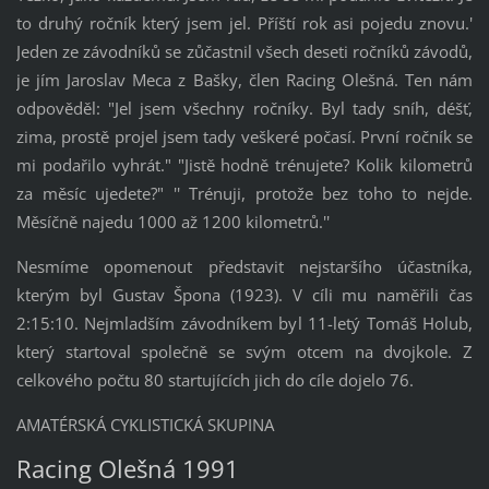
to druhý ročník který jsem jel. Příští rok asi pojedu znovu.'
Jeden ze závodníků se zůčastnil všech deseti ročníků závodů,
je jím Jaroslav Meca z Bašky, člen Racing Olešná. Ten nám
odpověděl: "Jel jsem všechny ročníky. Byl tady sníh, déšť,
zima, prostě projel jsem tady veškeré počasí. První ročník se
mi podařilo vyhrát." "Jistě hodně trénujete? Kolik kilometrů
za měsíc ujedete?" '' Trénuji, protože bez toho to nejde.
Měsíčně najedu 1000 až 1200 kilometrů.''
Nesmíme opomenout představit nejstaršího účastníka,
kterým byl Gustav Špona (1923). V cíli mu naměřili čas
2:15:10. Nejmladším závodníkem byl 11-letý Tomáš Holub,
který startoval společně se svým otcem na dvojkole. Z
celkového počtu 80 startujících jich do cíle dojelo 76.
AMATÉRSKÁ CYKLISTICKÁ SKUPINA
Racing Olešná 1991