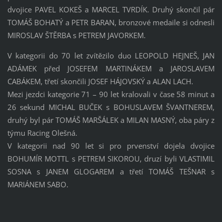
dvojice PAVEL KOKEŠ a MARCEL TVRDÍK. Druhý skončil pár
TOMÁŠ BOHATÝ a PETR BARAN, bronzové medaile si odnesli
MIROSLAV ŠTĚRBA s PETREM JAVORKEM.
V kategorii do 70 let zvítězilo duo LEOPOLD HEJNEŠ, JAN
ADÁMEK před JOSEFEM MARTINÁKEM a JAROSLAVEM
CABÁKEM, třetí skončili JOSEF HÁJOVSKÝ a ALAN LACH.
Mezi jezdci kategorie 71 – 90 let kralovali v čase 58 minut a
26 sekund MICHAL BUČEK s BOHUSLAVEM ŠVANTNEREM,
druhý byl pár TOMÁŠ MARŠÁLEK a MILAN MASNÝ, oba páry z
týmu Racing Olešná.
V kategorii nad 90 let si pro prvenství dojela dvojice
BOHUMÍR MOTTL s PETREM SIKOROU, druzí byli VLASTIMIL
SOSNA s JANEM GLOGAREM a třetí TOMÁŠ TEŠNAR s
MARIÁNEM SABO.