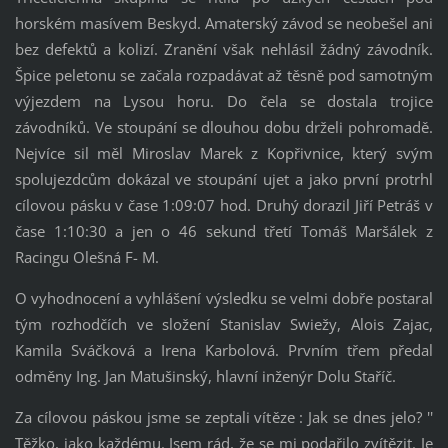
horském masívem Beskyd. Amaterský závod se neobešel ani
bez defektů a kolizí. Zranění však nehlásil žádný závodník.
Špice peletonu se začala rozpadávat až těsně pod samotným
výjezdem na Lysou horu. Do čela se dostala trojice
závodníků. Ve stoupání se dlouhou dobu drželi pohromadě.
Nejvíce sil měl Miroslav Marek z Kopřivnice, který svým
spolujezdcům dokázal ve stoupání ujet a jako první protrhl
cílovou pásku v čase 1:09:07 hod. Druhý dorazil Jiří Petráš v
čase 1:10:30 a jen o 46 sekund třetí Tomáš Maršálek z
Racingu Olešná F- M.
O vyhodnocení a vyhlášení výsledku se velmi dobře postaral
tým rozhodčích ve složení Stanislav Swiežy, Alois Zajac,
Kamila Sváčková a Irena Karbolová. Prvním třem předal
odměny Ing. Jan Matušinský, hlavní inženýr Dolu Staříč.
Za cílovou páskou jsme se zeptali vítěze : Jak se dnes jelo? ''
Těžko, jako každému. Jsem rád, že se mi podařilo zvítězit. Je