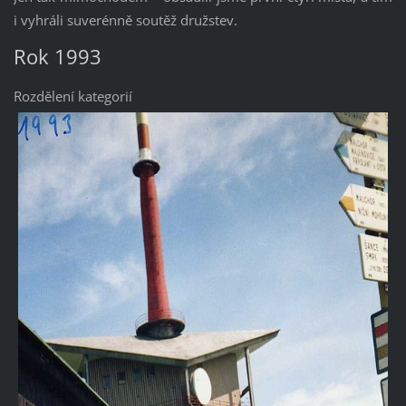
i vyhráli suverénně soutěž družstev.
Rok 1993
Rozdělení kategorií