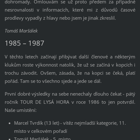
dohromady. Omlouvám se už proto předem za případné
nesrovnalosti v informacích, které mi z důvodů časové
prodlevy vypadly z hlavy nebo jsem je jinak zkreslil.
Tomáš Maršálek
1985 – 1987
V těchto letech začínají přibývat další členové a některým
klukům roste výkonnost natolik, že už se začíná v kopcích i
trochu závodit. Ovšem, zásada, že na kopci se čeká, platí
pořád. Tam se to všechno sjede a jede se dál.
První dobré výsledky na sebe nenechaly dlouho čekat - pátý
ročník TOUR DE LYSÁ HORA v roce 1986 to jen potvrdil.
Naše umístění:
Marcel Tvrdík (13 let) - vítěz nejmladší kategorie, 11.
místo v celkovém pořadí
Tomáš Maršálek - 5. místo