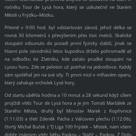
ročníku Tour de Lysá hora, který se uskutečnil ve Starém
Městě u Frýdku–Místku.
Přesně v 9:00 hod. byl odstartován závod, jehož délka se
rovná 30 kilometrů s převýšením přes tisíc metrů. Skalické
stoupání odsunulo do pozadí první fyzicky slabší, jinak se
hlavní pole závodníků letos kupodivu drželo pohromadě až
na odbočku ke Zlatníku, kde začalo prudké stoupání na
Lysou horu. Zde se peloton už potrhal na jednotlivce. Každý
sám spoléhal jen na své síly. Ti první mizí v mlhavém oparu,
který zahaluje vrcholek Lysé hory.
Od startu uběhla hodina a 10 minut a 28 sekund když cílem
projíždí vítěz Tour de Lysá hora a je jím Tomáš Maršálek ze
Starého Města, druhý byl Miroslav Marek z Kopřivnice
(1:11:03) a třetí Zdeněk Pácha z Válcoven plechu (1:12:06),
čtvrtý Michal Buček z
TJ Liga 100 Frýdek – Místek, nám všem
dobře známým vítěz běhu Paskov – Staříč – Paskov. Z Dolu