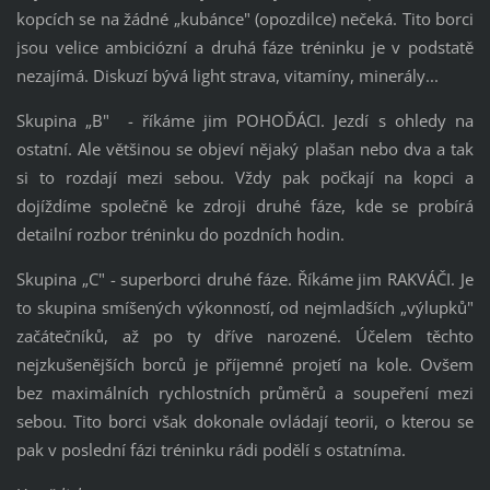
kopcích se na žádné „kubánce" (opozdilce) nečeká. Tito borci
jsou velice ambiciózní a druhá fáze tréninku je v podstatě
nezajímá. Diskuzí bývá light strava, vitamíny, minerály...
Skupina „B" - říkáme jim POHOĎÁCI. Jezdí s ohledy na
ostatní. Ale většinou se objeví nějaký plašan nebo dva a tak
si to rozdají mezi sebou. Vždy pak počkají na kopci a
dojíždíme společně ke zdroji druhé fáze, kde se probírá
detailní rozbor tréninku do pozdních hodin.
Skupina „C" - superborci druhé fáze. Říkáme jim RAKVÁČI. Je
to skupina smíšených výkonností, od nejmladších „výlupků"
začátečníků, až po ty dříve narozené. Účelem těchto
nejzkušenějších borců je příjemné projetí na kole. Ovšem
bez maximálních rychlostních průměrů a soupeření mezi
sebou. Tito borci však dokonale ovládají teorii, o kterou se
pak v poslední fázi tréninku rádi podělí s ostatníma.