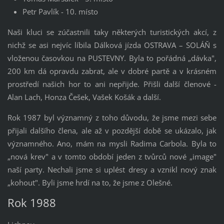
Petr Pavlík - 10. místo
Naši kluci se zúčastnili taky některých turistických akcí, z
nichž se asi nejvíc líbila Dálková jízda OSTRAVA – SOLÁŇ s
vloženou časovkou na PUSTEVNY. Byla to pořádná „dávka",
200 km dá opravdu zabrat, ale v dobré partě a v krásném
prostředí našich hor to ani nepřijde. Přišli další členové -
Alan Lach, Honza Češek, Vašek Košák a další.
Rok 1987 byl významný z toho důvodu, že jsme mezi sebe
přijali dalšího člena, ale až v pozdější době se ukázalo, jak
významného. Ano, mám na mysli Radima Carbola. Byla to
„nová krev" a v tomto období jeden z tvůrců nové „image"
naší party. Nechali jsme si uplést dresy a vznikl nový znak
„kohout". Byli jsme hrdí na to, že jsme z Olešné.
Rok 1988