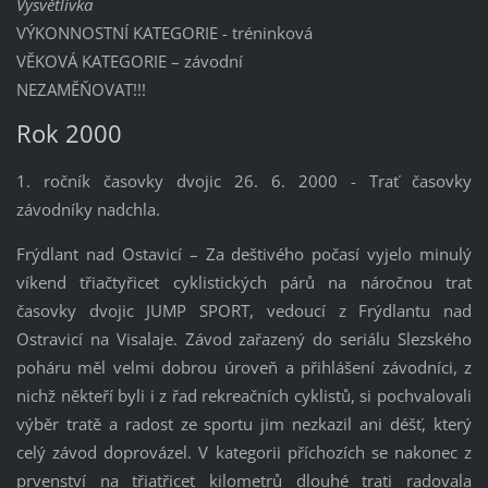
Vysvětlivka
VÝKONNOSTNÍ KATEGORIE - tréninková
VĚKOVÁ KATEGORIE – závodní
NEZAMĚŇOVAT!!!
Rok 2000
1. ročník časovky dvojic 26. 6. 2000 - Trať časovky
závodníky nadchla.
Frýdlant nad Ostavicí – Za deštivého počasí vyjelo minulý
víkend třiačtyřicet cyklistických párů na náročnou trať
časovky dvojic JUMP SPORT, vedoucí z Frýdlantu nad
Ostravicí na Visalaje. Závod zařazený do seriálu Slezského
poháru měl velmi dobrou úroveň a přihlášení závodníci, z
nichž někteří byli i z řad rekreačních cyklistů, si pochvalovali
výběr tratě a radost ze sportu jim nezkazil ani déšť, který
celý závod doprovázel. V kategorii příchozích se nakonec z
prvenství na třiatřicet kilometrů dlouhé trati radovala