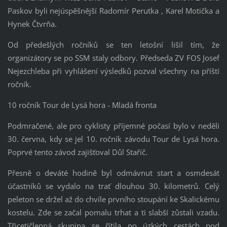
Paskov byli nejúspěšnější Radomír Perutka , Karel Motička a
Hynek Čtvrňa.
Od předešlých ročníků se ten letošní lišil tím, že
organizátory se po SSM staly odbory. Předseda ZV FOS Josef
Nejezchleba při vyhlášení výsledků pozval všechny na příští
ročník.
10 ročník Tour de Lysá hora - Mladá fronta
Podmračené, ale pro cyklisty příjemné počasí bylo v neděli
30. června, kdy se jel 10. ročník závodu Tour de Lysá hora.
Poprvé tento závod zajišťoval Důl Staříč.
Přesně o deváté hodině byl odmávnut start a osmdesát
účastníků se vydalo na trať dlouhou 30. kilometrů. Celý
peleton se držel až do chvíle prvního stoupání ke Skalickému
kostelu. Zde se začal pomalu trhat a ti slabší zůstali vzadu.
Třicetičlenná skupina se řítila po úzkých cestách pod