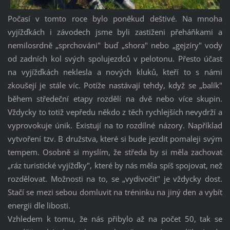
Počasí v tomto roce bylo poněkud deštivé. Na mnoha
vyjížďkách i závodech jsme byli zastiženi přeháňkami a
nemilosrdně „sprchováni" buď „shora" nebo „gejzíry" vody
od zadních kol svých spolujezdců v pelotonu. Přesto účast
na vyjížďkách neklesla a nových kluků, kteří to s námi
zkoušejí je stále víc. Potíže nastávají tehdy, když se „balík"
během středeční etapy rozdělí na dvě nebo více skupin.
Vždycky to totiž vepředu někdo z těch rychlejších nevydrží a
vyprovokuje únik. Existují na to rozdílné názory. Například
vytvoření tzv. B družstva, které si bude jezdit pomaleji svým
tempem. Osobně si myslím, že středa by si měla zachovat
„ráz turistické vyjížďky", které by nás měla spíš spojovat, než
rozdělovat. Možnosti na to, se „vydivočit" je vždycky dost.
Stačí se mezi sebou domluvit na tréninku na jiný den a vybít
energii dle libosti.
Vzhledem k tomu, že nás přibylo až na počet 50, tak se