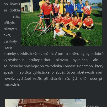
ho kvasu
se dotkla
i nás,
přibylo
různých
akcí,
vznikaly
nové
krámky s cyklistickým zbožím. V tomto směru by bylo dobré
vyzdvihnout průkopnickou aktivitu bývalého, ale i
současného vynikajícího závodníka Tomáše Bohatého, který
zpestřil nabídku cyklistického zboží. Svou obětavostí nám
rovněž vycházel vstříc při shánění různých dílů nebo při
opravách.
Přibylo i