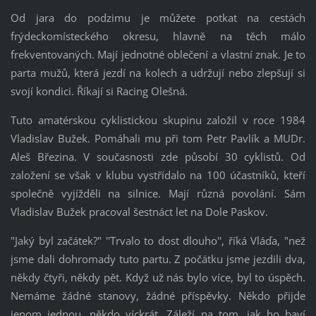
Od jara do podzimu je můžete potkat na cestách
frýdeckomísteckého okresu, hlavně na těch málo
frekventovaných. Mají jednotné oblečení a vlastní znak. Je to
parta mužů, která jezdí na kolech a udržují nebo zlepšují si
svojí kondici. Říkají si Racing Olešná.
Tuto amatérskou cyklistickou skupinu založil v roce 1984
Vladislav Bužek. Pomáhali mu při tom Petr Pavlík a MUDr.
Aleš Březina. V současnosti zde působí 30 cyklistů. Od
založení se však v klubu vystřídalo na 100 účastníků, kteří
společně vyjížděli na silnice. Mají různá povolání. Sám
Vladislav Bužek pracoval šestnáct let na Dole Paskov.
"Jaký byl začátek?" ''Trvalo to dost dlouho'', říká Vláďa, "než
jsme dali dohromady tuto partu. Z počátku jsme jezdili dva,
někdy čtyři, někdy pět. Když už nás bylo více, byl to úspěch.
Nemáme žádné stanovy, žádné příspěvky. Někdo přijde
jenom jednou, někdo víckrát. Záleží na tom, jak ho baví