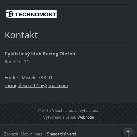
Kontakt
Cyklistický klub Racing Olešná
Radniční 11
Frýdek -Místek, 738 01
racingol
esna2015
@gmail.c
om
© 2015 Všechna práva vyhrazena.
Vytvořeno službou
Webnode
Zobrazit:
Mobilní verzi
|
Standardní verzi