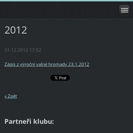
2012
31.12.2012 17:52
Zápis z výroční valné hromady 23.1.2012
« Zpět
Partneři klubu: