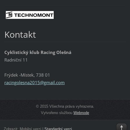
Kontakt
Cyklistický klub Racing Olešná
Radniční 11
Frýdek -Místek, 738 01
racingol
esna2015
@gmail.c
om
© 2015 Všechna práva vyhrazena.
Vytvořeno službou
Webnode
Zobrazit:
Mobilní verzi
|
Standardní verzi