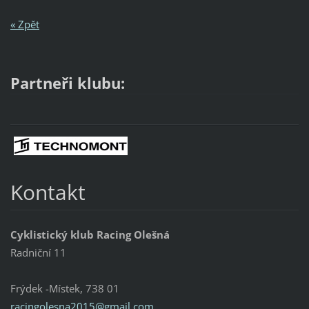
« Zpět
Partneři klubu:
Kontakt
Cyklistický klub Racing Olešná
Radniční 11
Frýdek -Místek, 738 01
racingol
esna2015
@gmail.c
om