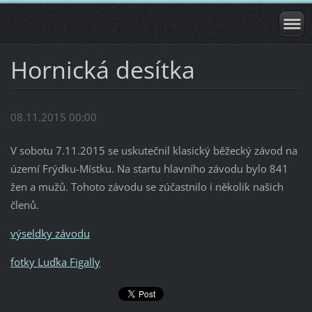
Hornická desítka
08.11.2015 00:00
V sobotu 7.11.2015 se uskutečnil klasický běžecký závod na
území Frýdku-Místku. Na startu hlavního závodu bylo 841
žen a mužů. Tohoto závodu se zúčastnilo i několik našich
členů.
výseldky závodu
fotky Luďka Figally